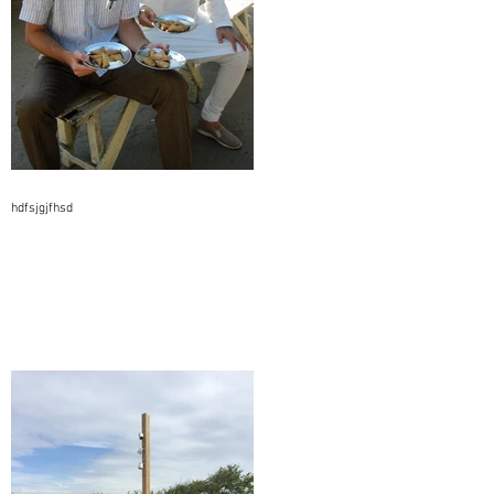
hdfsjgjfhsd