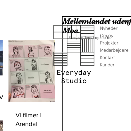
Mellemlandet udenfo
Nyheder
Moa.
Om os
 Everyday, Tegn 3 og Sted har 
Projekter
Medarbejdere
Kontakt
Kunder
Vi
et
Vi filmer i
Arendal