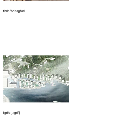
fhdsfhdsagfadj
fgdhsjagdfj