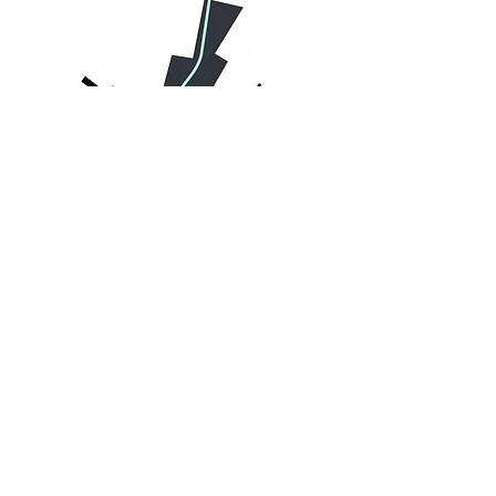
EVERYDAY APS
Esromgade 15, rampen opg 2
2200 København N
Morten Gehl
+45 24652221
Lin Skaufel
+45 26110939