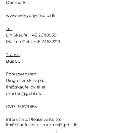
Danmark
www.everydaystudio.dk
Tel:
Lin Skaufel
+45 26110939
Morten Gehl
+45 24652221
Transit
:
Bus 5C
Forespørgsler:
Ring eller skriv på:
lin@skaufel.dk
eller
morten@gehl.dk
CVR:
35679855
Internship: Please write to:
lin@skaufel.dk
or
morten@gehl.dk