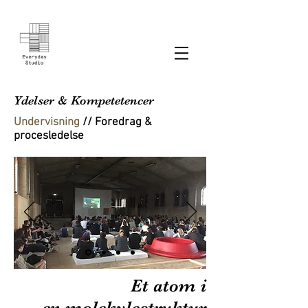
Ydelser & Kompetetencer
Undervisning
// Foredrag &
procesledelse
Et atom i
en molekylestruktur