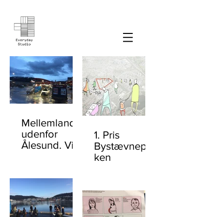
Mellemlandet
udenfor
1. Pris
Ålesund. Vi
Bystævnepar
er
ken
Prækvalificer
et til Moa.