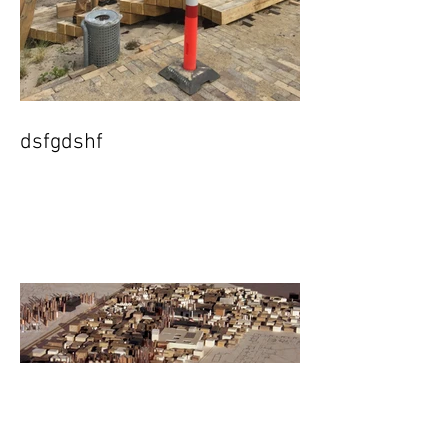
dsfgdshf
fhdsfhdsagfadj