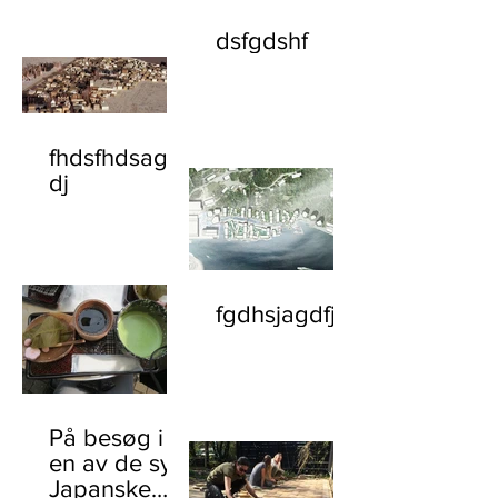
dsfgdshf
fhdsfhdsagfa
dj
fgdhsjagdfj
På besøg i
en av de syv
Japanske