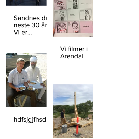
Sandnes de
neste 30 år?
Vi er
Prækvalificer
et til
Vi filmer i
mulighedsstu
Arendal
die
hdfsjgjfhsd