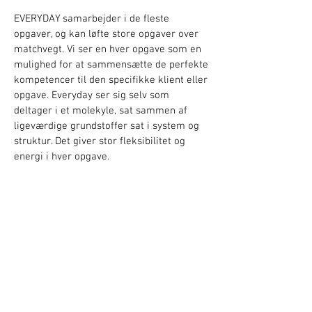
EVERYDAY samarbejder i de fleste
opgaver, og kan løfte store opgaver over
matchvegt. Vi ser en hver opgave som en
mulighed for at sammensætte de perfekte
kompetencer til den specifikke klient eller
opgave. Everyday ser sig selv som
deltager i et molekyle, sat sammen af
ligeværdige grundstoffer sat i system og
struktur. Det giver stor fleksibilitet og
energi i hver opgave.
.
EVERYDAY APS
Esromgade 15, rampen opg 2