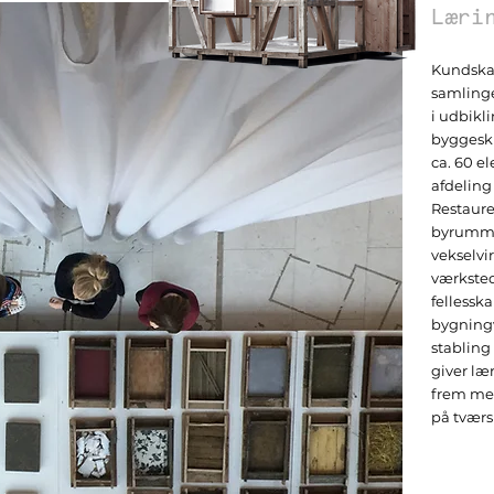
Læri
Kundska
samlinge
i udbikl
byggeski
ca. 60 e
afdeling
Restaure
byrummen
vekselvi
værksted
fellesska
bygning
stabling
giver l
frem me
på tværs