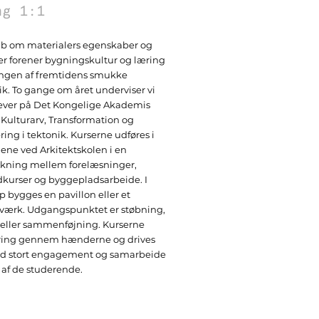
ng 1:1
b om materialers egenskaber og
r forener bygningskultur og læring
ingen af fremtidens smukke
k. To gange om året underviser vi
lever på
Det Kongelige Akademis
 Kulturarv, Transformation og
ring i tektonik. Kurserne udføres i
e ved Arkitektskolen i en
rkning mellem forelæsninger,
kurser og byggepladsarbeide. I
p bygges en pavillon eller et
værk. Udgangspunktet er støbning,
 eller sammenføjning. Kurserne
æring gennem hænderne og drives
d stort engagement og samarbeide
 af de studerende.