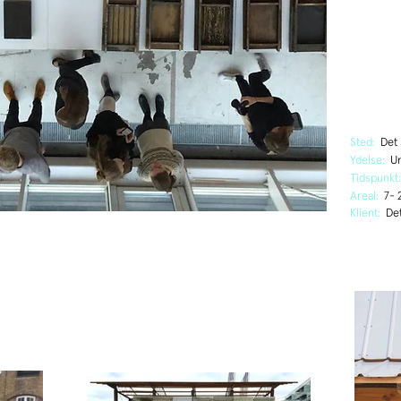
Sted:
Det
Ydelse:
Un
Tidspunkt
Areal:
7- 
Klient:
Det